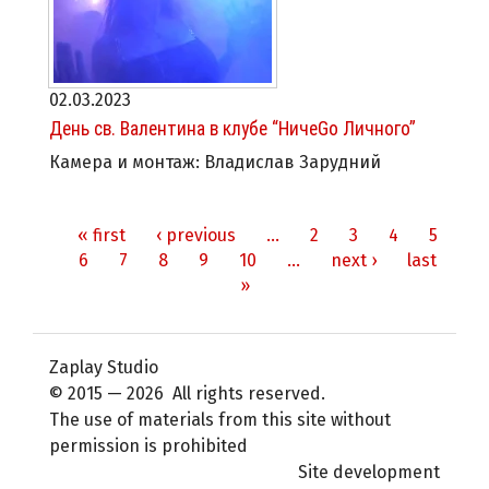
02.03.2023
День св. Валентина в клубе “НичеGo Личного”
Камера и монтаж: Владислав Зарудний
« first
‹ previous
…
2
3
4
5
Pages
6
7
8
9
10
…
next ›
last
»
Zaplay Studio
© 2015 — 2026 All rights reserved.
The use of materials from this site without
permission is prohibited
Site development