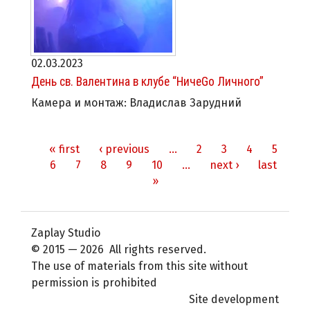
02.03.2023
День св. Валентина в клубе “НичеGo Личного”
Камера и монтаж: Владислав Зарудний
« first
‹ previous
…
2
3
4
5
Pages
6
7
8
9
10
…
next ›
last
»
Zaplay Studio
© 2015 — 2026 All rights reserved.
The use of materials from this site without
permission is prohibited
Site development