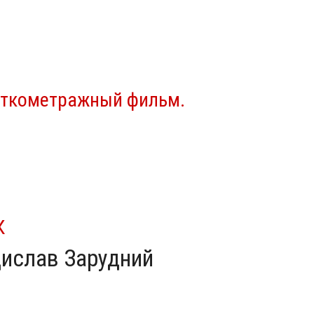
роткометражный фильм.
К
дислав Зарудний