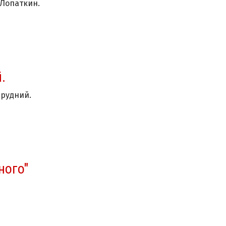
 Лопаткин.
.
арудний.
ного"