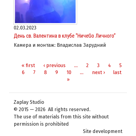
02.03.2023
День св. Валентина в клубе “НичеGo Личного”
Камера и монтаж: Владислав Зарудний
« first
‹ previous
…
2
3
4
5
Pages
6
7
8
9
10
…
next ›
last
»
Zaplay Studio
© 2015 — 2026 All rights reserved.
The use of materials from this site without
permission is prohibited
Site development