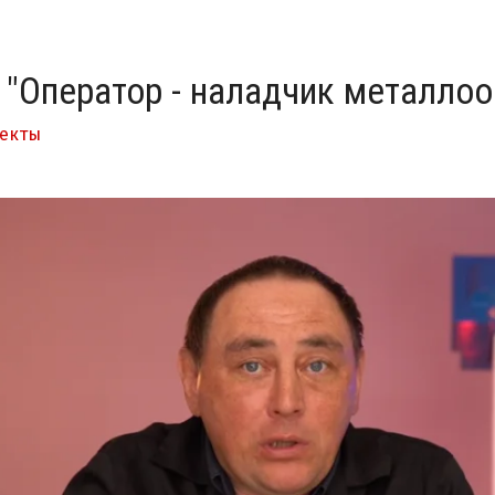
"Оператор - наладчик металло
екты