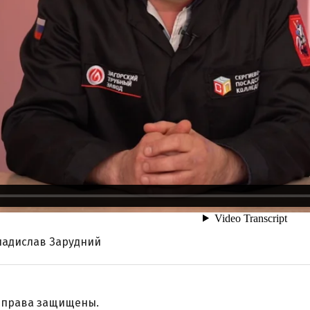
ладислав Зарудний
е права защищены.