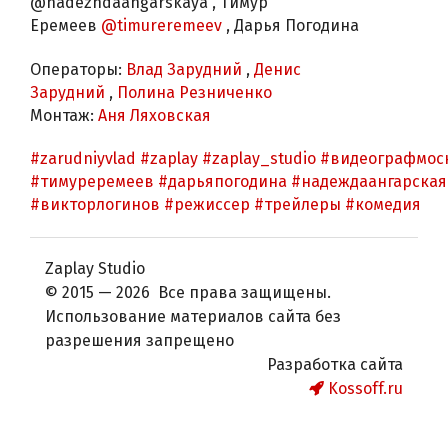
@nadezhdaangarskaya , Тимур
Еремеев
@timureremeev
, Дарья Погодина
Операторы:
Влад Зарудний
,
Денис
Зарудний
,
Полина Резниченко
Монтаж:
Аня Ляховская
#zarudniyvlad
#zaplay
#zaplay_studio
#видеографмос
#тимуреремеев
#дарьяпогодина
#надеждаангарская
#викторлогинов
#режиссер
#трейлеры
#комедия
Zaplay Studio
© 2015 — 2026 Все права защищены.
Использование материалов сайта без
разрешения запрещено
Разработка сайта
Kossoff.ru