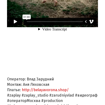
Оператор: Влад Зарудний
Монтаж: Аня Ляховская
Платье:
http://belayavorona.shop/
#zaplay #zaplay_studio #zarudniyvlad #видеограф
#операторМосква #production