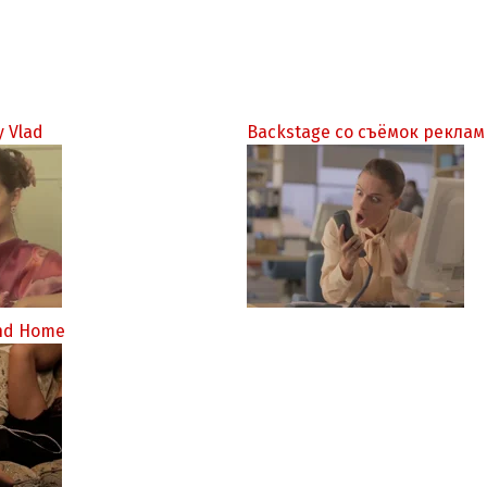
y Vlad
Backstage со съёмок рекла
nd Home