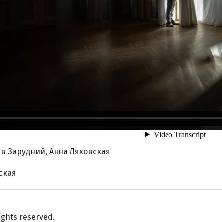
в Зарудний, Анна Ляховская
ская
ights reserved.