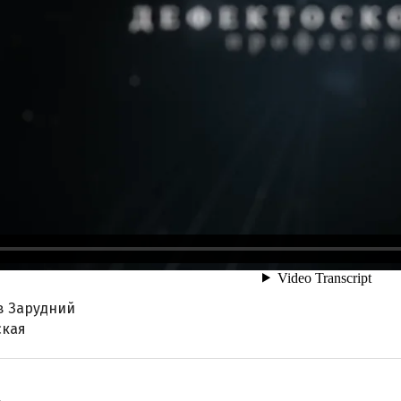
в Зарудний
ская