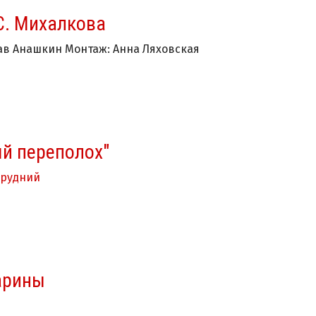
С. Михалкова
ав Анашкин Монтаж: Анна Ляховская
ый переполох"
арудний
арины