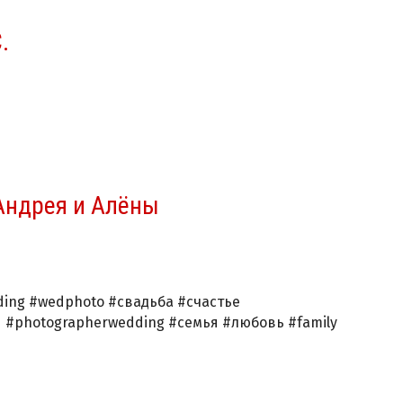
.
Андрея и Алёны
dding #wedphoto #свадьба #счастье
#photographerwedding #семья #любовь #family