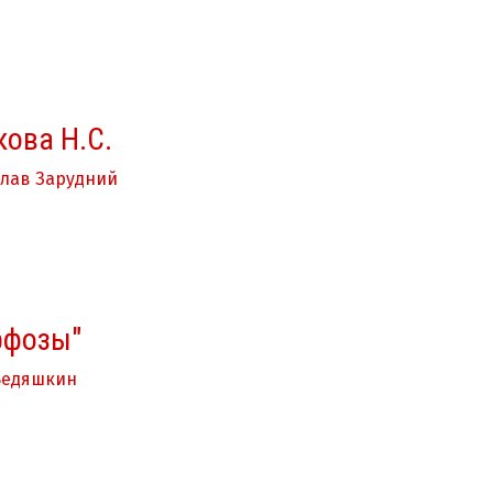
ова Н.С.
лав Зарудний
рфозы"
Ведяшкин