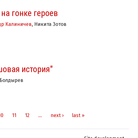
на гонке героев
др Калиничев
, Никита Зотов
шовая история"
 Болдырев
10
11
12
…
next ›
last »