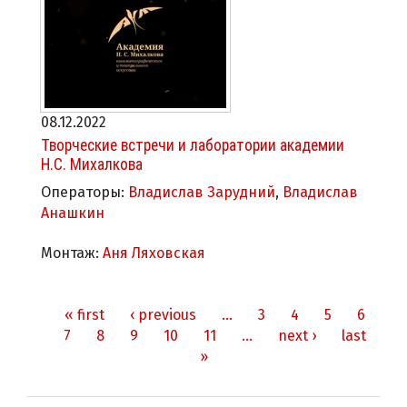
08.12.2022
Творческие встречи и лаборатории академии
Н.С. Михалкова
Операторы:
Владислав Зарудний
,
Владислав
Анашкин
Монтаж:
Аня Ляховская
« first
‹ previous
…
3
4
5
6
Pages
7
8
9
10
11
…
next ›
last
»