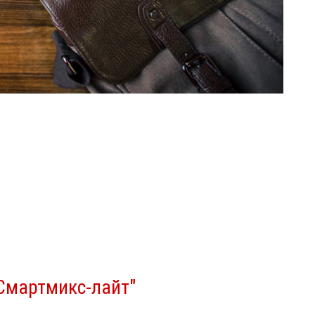
Смартмикс-лайт"