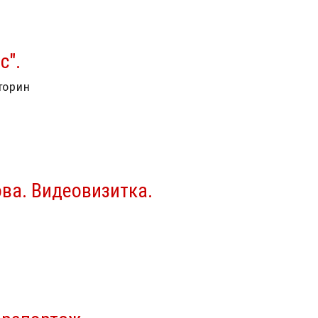
с".
торин
ва. Видеовизитка.