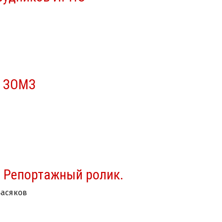
я ЗОМЗ
. Репортажный ролик.
Васяков