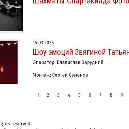
Шахматы.Спартакиада.Фото
16.03.2025
Шоу эмоций Звягиной Татьян
Оператор: Владислав Зарудний
Монтаж: Сергей Семёнов
1
2
3
4
5
6
7
8
9
ights reserved.